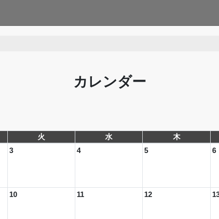
カレンダー
火
水
木
3
4
5
6
10
11
12
1