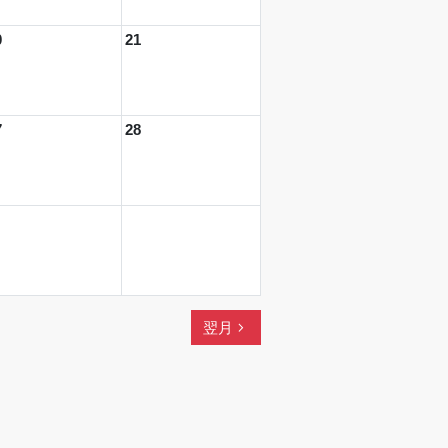
0
21
7
28
navigate_next
翌月