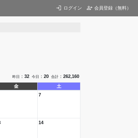
login
person_add
ログイン
会員登録（無料）
：
32
：
20
：
262,160
昨日
今日
合計
金
土
7
3
14