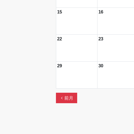
15
16
22
23
29
30
chevron_left
前月