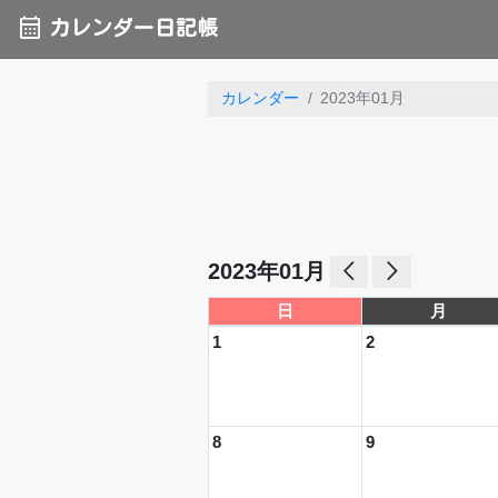
calendar_month
カレンダー日記帳
カレンダー
2023年01月
arrow_back_ios
arrow_forward_ios
2023年01月
日
月
1
2
8
9