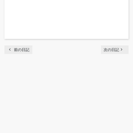
chevron_left
navigate_next
前の日記
次の日記