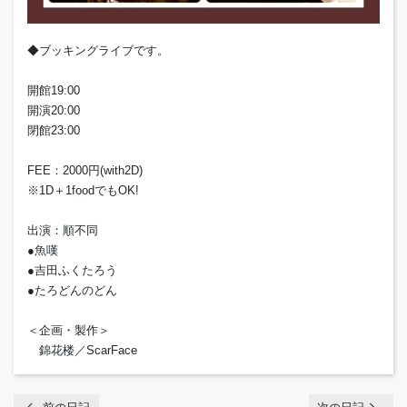
◆ブッキングライブです。
開館19:00
開演20:00
閉館23:00
FEE：2000円(with2D)
※1D＋1foodでもOK!
出演：順不同
●魚嘆
●吉田ふくたろう
●たろどんのどん
＜企画・製作＞
錦花楼／ScarFace
chevron_left
navigate_next